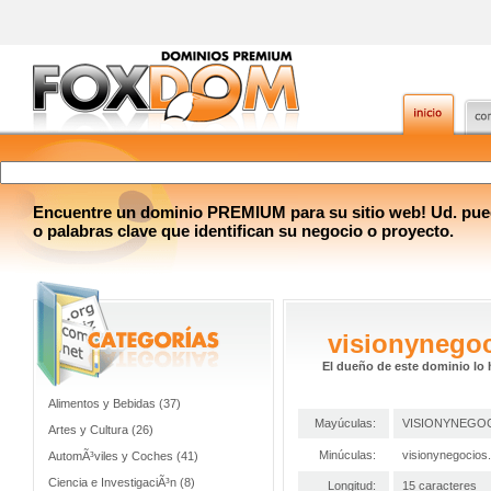
Encuentre un dominio PREMIUM para su sitio web! Ud. pue
o palabras clave que identifican su negocio o proyecto.
visionynego
El dueño de este dominio lo 
Alimentos y Bebidas (37)
Mayúculas:
VISIONYNEGO
Artes y Cultura (26)
Minúculas:
visionynegocios
AutomÃ³viles y Coches (41)
Ciencia e InvestigaciÃ³n (8)
Longitud:
15 caracteres