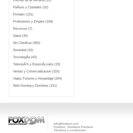
Ofertas de la Semana (12)
PaÃ­ses y Ciudades (32)
Portales (231)
Profesiones y Empleo (169)
Recursos (7)
Salud (30)
Sin Clasificar (982)
Sociedad (42)
TecnologÃ­a (43)
TelevisiÃ³n y EspectÃ¡culos (33)
Ventas y Comercializacion (316)
Viajes,Turismo y Hospedaje (254)
Web Hosting y Dominios (151)
info@foxdom.com
FoxDom - Dominios Premium
Términos y condiciones