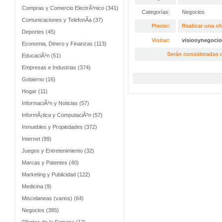
Compras y Comercio ElectrÃ³nico (341)
Categorías:
Negocios
Comunicaciones y TelefonÃ­a (37)
Precio:
Realizar una of
Deportes (45)
Visitar:
visionynegoci
Economia, Dinero y Finanzas (113)
Serán consideradas o
EducaciÃ³n (51)
Empresas e Industrias (374)
Gobierno (16)
Hogar (11)
InformaciÃ³n y Noticias (57)
InformÃ¡tica y ComputaciÃ³n (57)
Inmuebles y Propiedades (372)
Internet (99)
Juegos y Entretenimiento (32)
Marcas y Patentes (40)
Marketing y Publicidad (122)
Medicina (9)
Miscelaneas (varios) (64)
Negocios (385)