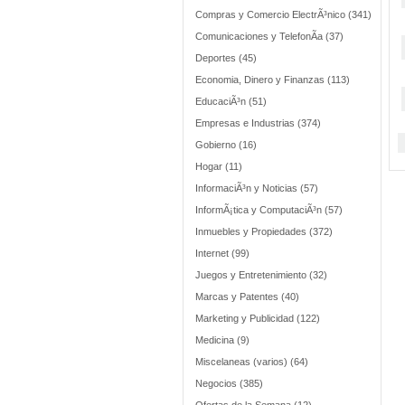
Compras y Comercio ElectrÃ³nico (341)
Comunicaciones y TelefonÃ­a (37)
Deportes (45)
Economia, Dinero y Finanzas (113)
EducaciÃ³n (51)
Empresas e Industrias (374)
Gobierno (16)
Hogar (11)
InformaciÃ³n y Noticias (57)
InformÃ¡tica y ComputaciÃ³n (57)
Inmuebles y Propiedades (372)
Internet (99)
Juegos y Entretenimiento (32)
Marcas y Patentes (40)
Marketing y Publicidad (122)
Medicina (9)
Miscelaneas (varios) (64)
Negocios (385)