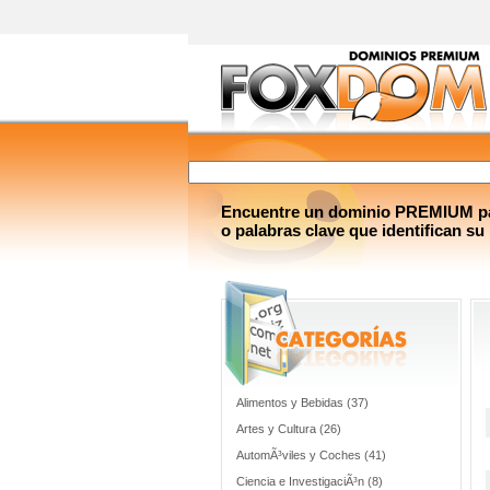
Encuentre un dominio PREMIUM par
o palabras clave que identifican su
Alimentos y Bebidas (37)
Artes y Cultura (26)
AutomÃ³viles y Coches (41)
Ciencia e InvestigaciÃ³n (8)