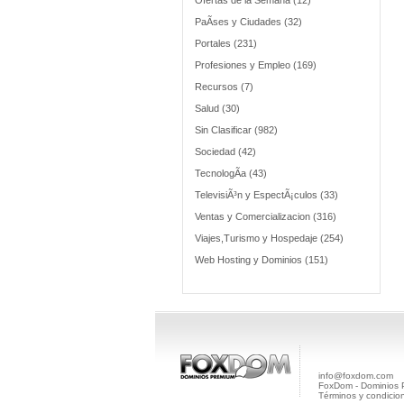
Ofertas de la Semana (12)
PaÃ­ses y Ciudades (32)
Portales (231)
Profesiones y Empleo (169)
Recursos (7)
Salud (30)
Sin Clasificar (982)
Sociedad (42)
TecnologÃ­a (43)
TelevisiÃ³n y EspectÃ¡culos (33)
Ventas y Comercializacion (316)
Viajes,Turismo y Hospedaje (254)
Web Hosting y Dominios (151)
info@foxdom.com
FoxDom - Dominios
Términos y condicio