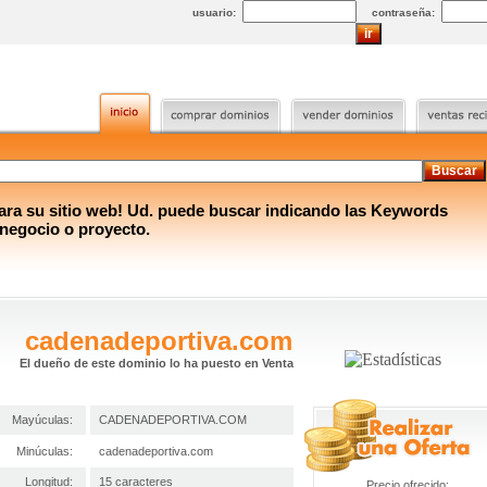
usuario:
contraseña:
a su sitio web! Ud. puede buscar indicando las Keywords
 negocio o proyecto.
cadenadeportiva.com
El dueño de este dominio lo ha puesto en Venta
Mayúculas:
CADENADEPORTIVA.COM
Minúculas:
cadenadeportiva.com
Longitud:
15 caracteres
Precio ofrecido: