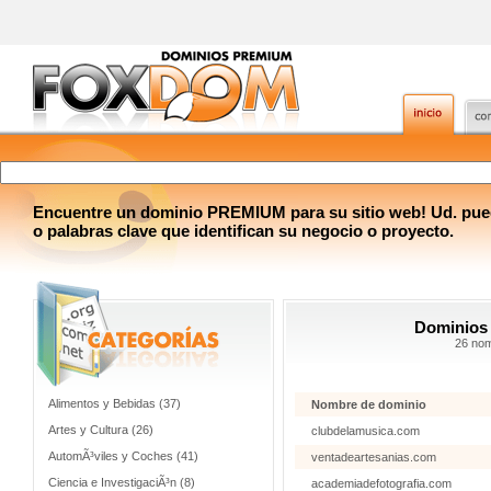
Encuentre un dominio PREMIUM para su sitio web! Ud. pue
o palabras clave que identifican su negocio o proyecto.
Dominios 
26 nom
Alimentos y Bebidas (37)
Nombre de dominio
Artes y Cultura (26)
clubdelamusica.com
AutomÃ³viles y Coches (41)
ventadeartesanias.com
Ciencia e InvestigaciÃ³n (8)
academiadefotografia.com