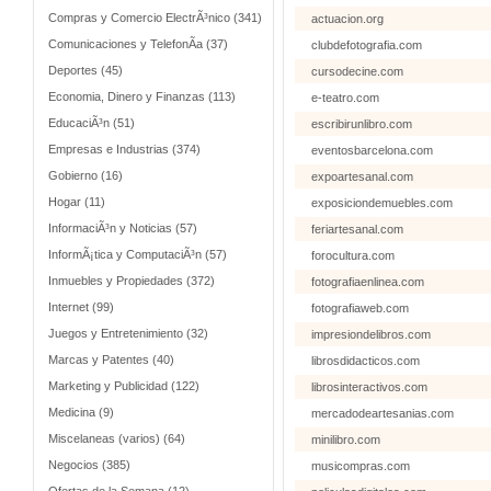
Compras y Comercio ElectrÃ³nico (341)
actuacion.org
Comunicaciones y TelefonÃ­a (37)
clubdefotografia.com
Deportes (45)
cursodecine.com
Economia, Dinero y Finanzas (113)
e-teatro.com
EducaciÃ³n (51)
escribirunlibro.com
Empresas e Industrias (374)
eventosbarcelona.com
Gobierno (16)
expoartesanal.com
Hogar (11)
exposiciondemuebles.com
InformaciÃ³n y Noticias (57)
feriartesanal.com
InformÃ¡tica y ComputaciÃ³n (57)
forocultura.com
Inmuebles y Propiedades (372)
fotografiaenlinea.com
Internet (99)
fotografiaweb.com
Juegos y Entretenimiento (32)
impresiondelibros.com
Marcas y Patentes (40)
librosdidacticos.com
Marketing y Publicidad (122)
librosinteractivos.com
Medicina (9)
mercadodeartesanias.com
Miscelaneas (varios) (64)
minilibro.com
Negocios (385)
musicompras.com