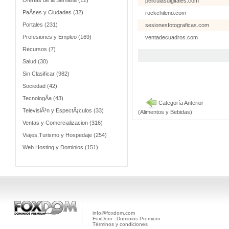
Ofertas de la Semana (12)
peliculasdigitales.com
PaÃ­ses y Ciudades (32)
rockchileno.com
Portales (231)
sesionesfotograficas.com
Profesiones y Empleo (169)
ventadecuadros.com
Recursos (7)
Salud (30)
Sin Clasificar (982)
Sociedad (42)
TecnologÃ­a (43)
Categoría Anterior
TelevisiÃ³n y EspectÃ¡culos (33)
(Alimentos y Bebidas)
Ventas y Comercializacion (316)
Viajes,Turismo y Hospedaje (254)
Web Hosting y Dominios (151)
info@foxdom.com
FoxDom - Dominios Premium
Términos y condiciones